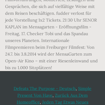
Defeats The Purpose - Deutsch
,
Simple
Present Von Have
,
Zurück Aus Dem
Homeoffice
,
Jeden Tag Etwas Neues