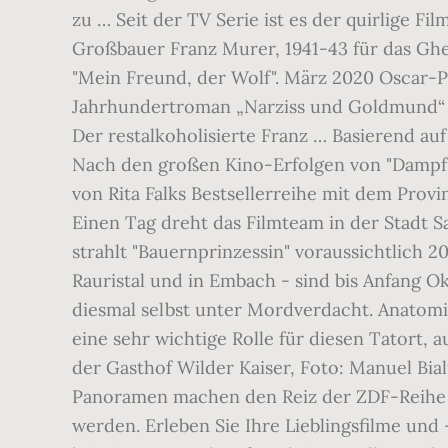
zu … Seit der TV Serie ist es der quirlige F
Großbauer Franz Murer, 1941-43 für das Ghe
"Mein Freund, der Wolf". März 2020 Oscar-P
Jahrhundertroman „Narziss und Goldmund“ er
Der restalkoholisierte Franz … Basierend au
Nach den großen Kino-Erfolgen von "Dampfnu
von Rita Falks Bestsellerreihe mit dem Provi
Einen Tag dreht das Filmteam in der Stadt 
strahlt "Bauernprinzessin" voraussichtlich 2
Rauristal und in Embach - sind bis Anfang O
diesmal selbst unter Mordverdacht. Anatomi
eine sehr wichtige Rolle für diesen Tatort, 
der Gasthof Wilder Kaiser, Foto: Manuel Bia
Panoramen machen den Reiz der ZDF-Reihe au
werden. Erleben Sie Ihre Lieblingsfilme und