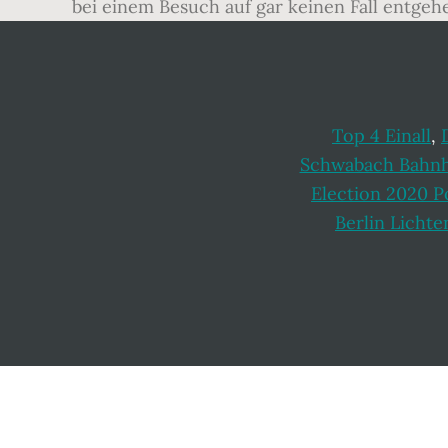
bei einem Besuch auf gar keinen Fall entgehe
Top 4 Einall
,
Schwabach Bahn
Election 2020 Po
Berlin Licht
Footer