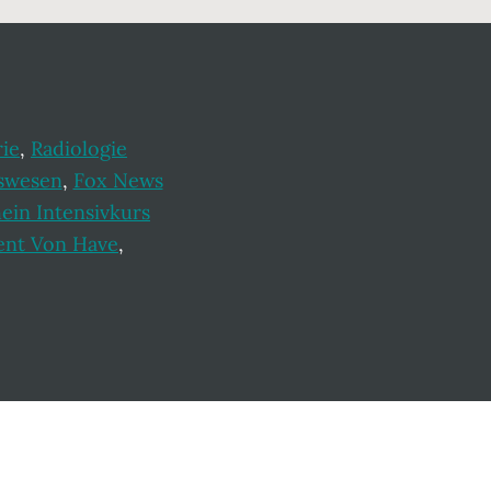
rie
,
Radiologie
swesen
,
Fox News
ein Intensivkurs
ent Von Have
,