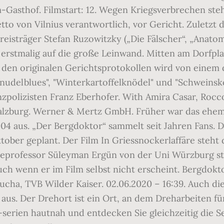
ilm-Gasthof. Filmstart: 12. Wegen Kriegsverbrechen st
tto von Vilnius verantwortlich, vor Gericht. Zuletzt
reisträger Stefan Ruzowitzky („Die Fälscher“, „Anat
stmalig auf die große Leinwand. Mitten am Dorfplat
f den originalen Gerichtsprotokollen wird von einem
delblues", "Winterkartoffelknödel" und "Schweinskop
nzpolizisten Franz Eberhofer. With Amira Casar, Rocco
Salzburg. Werner & Mertz GmbH. Früher war das ehema
004 aus. „Der Bergdoktor“ sammelt seit Jahren Fans. 
ktober geplant. Der Film In Griessnockerlaffäre steht
eprofessor Süleyman Ergün von der Uni Würzburg sta
auch wenn er im Film selbst nicht erscheint. Bergdok
lucha, TVB Wilder Kaiser. 02.06.2020 – 16:39. Auch d
s. Der Drehort ist ein Ort, an dem Dreharbeiten für
 -serien hautnah und entdecken Sie gleichzeitig die S