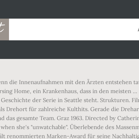
t
 denn die Innenaufnahmen mit den Ärzten entstehen ta
rsing Home, ein Krankenhaus, dass in den meisten … 
Geschichte der Serie in Seattle steht. Strukturen. Fi
als Drehort für zahlreiche Kulthits. Gerade die Dreha
nd das gesamte Team. Graz 1963. Directed by Catheri
r when she's "unwatchable". Überlebende des Massen
rhält renommierten Marken-Award für seine Nachhalt