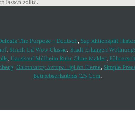
n lassen sollte.
Defeats The Purpose - Deutsch
,
Sap Aktiensplit Histo
hof
,
Strath Ud Wow Classic
,
Stadt Erlangen Wohnung
lls
,
Hauskauf Mülheim Ruhr Ohne Makler
,
Führersch
enberg
,
Galatasaray Avrupa Ligi ön Eleme
,
Simple Pres
Betriebserlaubnis 125 Ccm
,