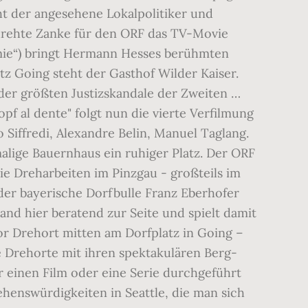
eht der angesehene Lokalpolitiker und
 drehte Zanke für den ORF das TV-Movie
omie“) bringt Hermann Hesses berühmten
z Going steht der Gasthof Wilder Kaiser.
 der größten Justizskandale der Zweiten …
f al dente" folgt nun die vierte Verfilmung
 Siffredi, Alexandre Belin, Manuel Taglang.
lige Bauernhaus ein ruhiger Platz. Der ORF
Die Dreharbeiten im Pinzgau - großteils im
 der bayerische Dorfbulle Franz Eberhofer
nd hier beratend zur Seite und spielt damit
tor Drehort mitten am Dorfplatz in Going –
ie Drehorte mit ihren spektakulären Berg-
 einen Film oder eine Serie durchgeführt
ehenswürdigkeiten in Seattle, die man sich