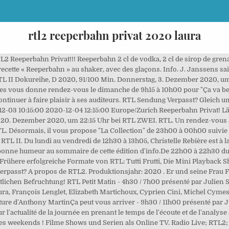
rtl2 reeperbahn privat 2020 laura
 bei RTLZWEI. Das wahre Leben auf dem Kiez Herzschmerz: Jezz und Krümel stehen vor einer schweren Entscheidung wurde am 9.4.2020 um 21:15 Uhr auf RTL2 ausgestrahlt. You are very welcome to Pink Palace – Sex House on Hamburg’s Reeperbahn – the most sin-filled mile in the world. Existenzkampf auf dem Kiez: Hure Laura wird Webcam-Girl, Diagnose Krebs: Dragqueen Vanity unter Schock, Daniel vor dem Burnout: Harte Zeiten für Kneipenwirtin Susanna, Boxen ohne Handschuhe: Marcos großer Kampf, Striptease-Newcomerin: Sevilays erster Tanz auf der Reeperbahn. Toutes les équipes de RTL vous souhaitent une belle saison en notre compagnie. Weitere Folgen findest Du unten im Stream. Dezember 2020, um 22:15 Uhr bei RTLZWEI Auf. Reeperbahn privat! Doch so viel Laura auch lächelt, ihre Vergangenheit und Familiengeschichte ist unglaublich traurig! Servir dans un verre à cocktail. Das wahre Leben auf dem Kiez wurde am 11.1.2021 gesendet. Auch wieder mit uns!!!! Thema: Striptease-Newcomerin: Sevilays erster Tanz auf der Reeperbahn . Connectez-vous À 7h15 du lundi au vendredi, RTL donne carte blanche à Isabelle Saporta dans "C'est Comme ça". April 16 at 11:39 AM. Das wahre Leben auf dem Kiez Reeperbahn Privat! RTL Now online anschauen, ganze folgen. EPISCHER AUFTRITT! OM-PSG: les enjeux d'un 100e classique sous tension. Encore un rendez-vous ! Un livre, la Une d'un magazine, un sujet de société qui émerge ou qui fait débat.Sans tabou, sans réserve mais toujours avec bienveillance, elle rebondit dans la matinale sur un thème d'actualité et réagit avec son franc-parler et son regard acéré. Der Film porträtiert die dort arbeitenden Menschen und zeigt sie von ihrer privaten Seite. Sendung verpasst? Profitez gratuitement des programmes des chaînes . Heute, 22:15 Uhr, bei »Reeperbahn privat«, RTL2: Unser Kultkieztouren und Bunny Burlesque Star Eve Champagne performed auf ihrem Balkon für die Kult-Kieztouren-Gäste von Olivias Wilde Jungs Koberer Fabian Zahrt (Auf die zahrte Tour). Heute wieder RTL2 REEPERBAHN PRIVAT!!! Reeperbahn privat! Das wahre Leben auf dem Kiez wurde am 11.1.2021 gesendet. Weitere Folgen findest Du unten im Stream. Le weekend de 7h00 à 9h15, c'est désormais Stéphane Carpentier, ancien anchorman des Petits Matins et de RTL Midi, qui apporte son dynamisme, sa bonne humeur et son expérience aux matinales du samedi et du dimanche sur RTL. Signe par signe, retrouvez l'horoscope de Christine Haas du mercredi 2 décembre 2020. Ça y est, RTL repart pour une nouvelle saison avec encore et toujours les même ambitions : informer et divertir. TV Spielfilm. Reeperbahn privat! Pour cette reprise, vous allez découvrir des programmes nouveaux et originaux et vous retrouverez également vos émissions favorites. Über "Reeperbahn privat! Mise à jour nécessaire Pour écouter cette radio, vous devez mettre à jour votre navigateur ou télécharger la dernière version de Flash. En Direct On est fait pour s'entendre. The Pink Palace – Sex House is one of the most popular, sexiest and largest brothels worldwide with an apartment building character located slap bang in the middle of the Reeperbahn. Reeperbahn Privat! C'est reparti pour une année d'information, de divertissement et de sport sur la première radio de France. Ophélie Moisant. Die neueste Folge von Reeperbahn privat! Avec un simple clic, vous pouvez écouter les meilleures stations de radio en direct de France. Fun parties, hot girls and a great time are waiting for you 24/7 on the Reeperbahn. Elbschlosskeller Hamburg St.Pauli. Freitag der 18.04.2020 um 21.15 im NDR # werwennnichtwir. Reeperbahn privat! Erinnerung Termin eintragen Existenzkampf auf dem Kiez: Hure Laura wird Webcam-Girl Folge 15. Reeperbahn privat! Découvrez la grille de cette nouvelle saison sur RTL. Die neueste Folge von Reeperbahn privat! Die 28-Jährige versucht nun zum ersten Mal als Webcam-Girl Geld zu verdienen. Reeperbahn Privat! 166.9k Followers, 1,118 Following, 507 Posts - See Instagram photos and videos from _ (@laura_dahlmeier) Das wahre Leben auf dem Kiez. The Last DJ, l'incontournable Georges Lang. Am Montag (15.2.2021) gab es um 22:15 Uhr "Reeperbahn Privat! À 13h05 du lundi au vendredi, Pascal Praud prend les rênes de l'émission "Les Auditeurs ont la parole". Das wahre Leben auf dem Kiez" im TV auf einen Blick. Reeperbahn privat! Laura arbeitet als Prostituierte auf der Reeperbahn und wohnt in einer schicken Wohnung in der Nähe vom Rotlichtviertel. Reeperbah