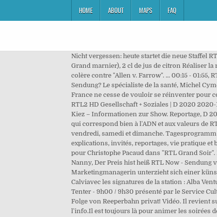
HOME
ABOUT
MAPS
FAQ
Nicht vergessen: heute startet die neue Staffel RTL2 Reeperbahn Privat!!! Reeperbahn 2 cl de vodka, 2 cl de sirop de grenadine, 2 cl de triple sec (Giffard, Cointreau, Grand marnier), 2 cl de jus de citron Réaliser la recette « Reeperbahn » au shaker, avec des glaçons. Info. J. Janssens sait gérer la panique en plein vol, Woody Allen en colère contre "Allen v. Farrow". ... 00:15 - 01:55, RTL II Dokureihe, D 2020, 91/100 Min. Donnerstag, 3. Dezember 2020, um 22:15 Uhr bei RTLZWEI Wie gefällt Dir die Sendung? Le spécialiste de la santé, Michel Cymes vous donne rendez-vous le dimanche de 9h15 à 10h00 pour "Ça va beaucoup Mieux, l'Hebdo". La première radio de France ne cesse de vouloir se réinventer pour continuer à faire plaisir à ses auditeurs. RTL Sendung Verpasst? Gleich um 21.15 Uhr!!!! Das wahre Leben auf dem Kiez. RTL2 HD Gesellschaft + Soziales | D 2020 2020-12-03 10:15:00 2020-12-04 12:15:00 Europe/Zurich Reeperbahn Privat! Länge: 120 Minuten . Das wahre Leben auf dem Kiez – Informationen zur Show. Reportage, D 2020. Dezember 2020, um 22:15 Uhr bei RTL ZWEI. RTL. Un rendez-vous authentique où les échanges sont spontanés et qui correspond bien à l'ADN et aux valeurs de RTL. Désormais, il vous propose "La Collection" de 23h00 à 00h00 suivie des "Nocturnes" de 00h00 à 01h00 les vendredi, samedi et dimanche. Tagesprogramm RTL II. Du lundi au vendredi de 12h30 à 13h05, Christelle Rebière est à la tête d'un "RTL Midi" nouvelle formule : explications, invités, reportages, vie pratique et bonne humeur au sommaire de cette édition d'info.De 22h00 à 22h30 du lundi au jeudi, nouvelle formule également pour Christophe Pacaud dans "RTL Grand Soir". Frühere erfolgreiche Formate von RTL: Tutti Frutti, Die Mini Playback Show, Traumhochzeit, 7 Tage, 7 Köpfe, Die Super Nanny, Der Preis hist heiß RTL Now - Sendung verpasst? A propos de RTL2. Produktionsjahr: 2020 . Er und seine Frau Franzi wünschen sich ein Kind, die Marketingmanagerin unterzieht sich einer künstlichen Befruchtung! RTL Petit Matin - 4h30 / 7h00 présenté par Julien SellierRTL Matin - 7h00 / 9h30 présenté par Yves Calviavec les signatures de la station : Alba Ventura, François Lenglet, Elizabeth Martichoux, Cyprien Cini, Michel Cymes, Amandine Bégot et Laurent GerraLaissez-Vous Tenter - 9h00 / 9h30 présenté par le Service Culture d'Anthony MartinÇa peut vous arriver - 9h30 / 11h00 présenté par Julien CourbetÀ La Bonne Heure ! Die neueste Folge von Reeperbahn privat! Vidéo. Il revient sur l'actualité de la journée en prenant le temps de l'écoute et de l'analyse avant les grands rendez-vous matinaux de l'info.Il est toujours là pour animer les soirées des weekends ! Filme Shows und Serien als Online TV. Radio Live; RTL2; play stop. Eine neue Folge „Reeperbahn privat! Wie gefällt Dir die Sendung? Vous souhaitez faire de la publicité sur RTL.lu ? ... Nachrichten » Eine neue Folge "Reeperbahn privat! April 9 at 10:34 AM. Zur Programmübersicht. Recherche. ... Dezember 2020, um 22:15 Uhr