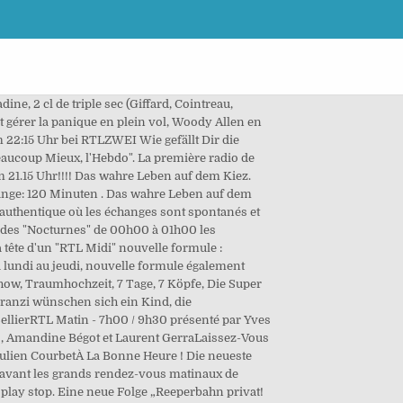
n privat! Le programme de la nouvelle saison sur RTL, Caroline Dublanche présente "Parlons-Nous" sur RTL de 22h30 à 1h30, Signaler le commentaire suivant comme abusif, VIDÉO - Entre violence et corruption, "Enquête exclusive" en Papouasie-Nouvelle-Guinée. Reportages et chroniques ponctuent l'émission au cours de laquelle les auditeurs peuvent poser leurs questions sur les réseaux sociaux. Filmová databáze (FDb.cz) - TV program vašich oblíbených stanic ORF1, ORF2, RTL, RTL2, SAT1, CBS Drama. Du lundi au jeudi de 22h30 à 1h00 du matin, Caroline Dublanche recueille les confessions des auditeurs de RTL dans "Parlons-Nous". Weitere Folgen findest Du unten im Stream. 21.15 Uhr!!! Cette inscription sera valable sur le site RTL.fr. Filmová databáze (FDb.cz) - TV program vašich oblíbených stanic ORF1, ORF2, RTL, RTL2, SAT1, CBS Drama. Afin d'assurer la sécurité et la qualité de ce site, nous vous demandons de vous identifier pour laisser vos commentaires. Sport und gesunde Ernährung gehören zum Alltag dazu. Das wahre Leben auf dem Kiez" im Fernsehen zu sehen. Reeperbahn privat! Prenez contact directement avec notre régie publicitaire IPLuxembourg Ganze Folgen jetzt auf TVNOW! In HD: Ja - 11h00 / 12h30 présenté par Stéphane BernLa Curiosité est un Vilain Défaut - 14h00 / 15h00 présenté par Sidonie Bonnec et Thomas HuguesOn est fait pour s'entendre - 15h00 / 16h00 présenté par Flavie FlamentLes Grosses Têtes - 16h00 / 18h00 présenté par Laurent RuquierRTL Soir et On refait le Monde - 18h00 / 20h00 présenté par Marc-Olivier FogielL'Heure du Crime - 20h00 / 21h00 présenté par Jacques Pradel (du lundi au jeudi), Le Journal Inattendu - 12h30 / 13h30 (samedi) présenté par Vincent ParizotLe Grand Jury RTL - LE FIGARO - LCI - 12h00 / 13h00 (dimanche) présenté par Benjamin SportouchOn refait la Télé - 11h30 / 12h30 (samedi) - 13h30 / 14h00 (dimanche) présenté par Jade et Éric DussartConfidentiel - 13h30 / 14h30 (samedi) présenté par Jean-Alphonse RichardLe Grand Studio RTL - 14h30 / 16h00 (samedi) présenté par Eric Jean-JeanLe Multiplex RTL - L'Équipe - 19h30 / 23h00 (samedi) présenté par Christian OllivierRTL en direct de L'Équipe - 19h30 / 20h00 (dimanche) présenté par Éric Silvestro et Sylvain CharleySoir de Ligue 1 - 20h00 / 23h00 (vendredi et dimanche) présenté par Éric Silvestro, Sylvain Charley et Bertrand Latour. Tags: rtl now, bachelor, dschungelcamp, der lehrer, gzsz, dsc… Écoutez RTL 2 via ecouterradioenligne.com. Votre porte-bonheur du jour. Mieux consommer, mieux manger, mieux bouger... Flavie et son équipe accompagnent les audit