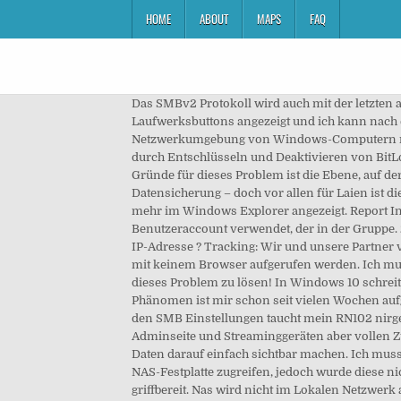
HOME
ABOUT
MAPS
FAQ
Das SMBv2 Protokoll wird auch mit der letzten aktuellen Firmware für die NAS nicht unterstützt bzw. PISAFOX; 2. Diese wird mir auch im TC unter den Laufwerksbuttons angezeigt und ich kann nach einem LOG IN den Bereich einsehen. Die FRITZ!Box und mit ihr verbundene USB-Speicher werden in der Netzwerkumgebung von Windows-Computern nicht angezeigt. Aber ich bekomm es einfach nicht hin. Report Inappropriate Content. Die mitgelie Dieses Problem kann durch Entschlüsseln und Deaktivieren von BitLocker behoben werden, während eine Verbindung mit dem ersten Windows 7-basierten PC besteht. Einer der häufigsten Gründe für dieses Problem ist die Ebene, auf der auf das zugeordnete Laufwerk zugegriffen wird. NAS-Server sind ideal zur heimischen und gewerblichen Datensicherung – doch vor allen für Laien ist die Inbetriebnahme und Einrichtung nicht immer einfach. Hallo, meine ReadyNAS 104 wird nach Firmwareupdate nicht mehr im Windows Explorer angezeigt. Report Inappropriate Content. Naja als Netzwerklaufwerk einbinden wäre so das einfachste?! Dies geschieht, wenn man einen Benutzeraccount verwendet, der in der Gruppe. 2. Es gibt eine sehr „einfach & schnelle“ Lösung, die ich hiermit kurz festhalten möchte. Wie erhält denn Dein NAS seine IP-Adresse ? Tracking: Wir und unsere Partner verarbeiten personenbezogene Daten, indem wir mit auf Ihrem Gerät gespeicherten Informationen (z. Servus! Das kann mit keinem Browser aufgerufen werden. Ich muss die NAS immer direkt anspringen, mit \\FREENAS\FreeNAS. Denn eigentlich sollte das überhaupt nicht schwer sein dieses Problem zu lösen! In Windows 10 schreiten Modernisierungen im SMB-Bereich voran. Re: NAS wird im Windowsexplorer nicht angezeigt Nein nicht gelöst... das Phänomen ist mir schon seit vielen Wochen aufgefallen... trotz übereinstimmender Arbeitsgruppenname "WORKGROUP" in Windows als auch bei meinem RN102 in den SMB Einstellungen taucht mein RN102 nirgendwo im Heimnetzwerk im Explorer mehr auf. Wenn der Stick an diesem Computer erkannt wird… Habe über FTP, Adminseite und Streaminggeräten aber vollen Zugriff auf die Box. Dank der WD My Cloud haben Sie Ihre Daten stets überall griffbereit. Sie können das Laufwerk und Daten darauf einfach sichtbar machen. Ich muss die NAS immer direkt anspringen, mit \\FREENAS\FreeNAS. Schönen guten Tag, heute morgen wollte ich auf meine NAS-Festplatte zugreifen, jedoch wurde diese nicht im Explorer im Netzwerk unter Computer angezeigt. Dank der WD My Cloud haben Sie Ihre Daten stets überall griffbereit. Nas wird nicht im Lokalen Netzwerk angezeigt. Der Port spielt hierbei keine Rolle. Tie a knot in it and Hang on! Auf diesem Rechner funktioniert dann der Zugriff auch Problemlos. Bin vor einigen Wochen von der FB 7390 auf die 7490 umgestiegen, hat auch alles gut funktioniert. Wenn ich direkt im Explorer danach suche finde ich auch den Rest. Alle Programme desStartmenüs. Netzwerkgeräte werden im Windows Explorer nicht mehr angezeigt. nichts). Es kommt die Meldung das ich nicht die Berechtigung hätte. GoPro. mariustanya. Verarbeitungszwecke: Genaue Standortdaten und Abfrage von Geräteeigenschaften zur Identifikation, Informationen auf einem Gerät speichern und/oder abrufen, P