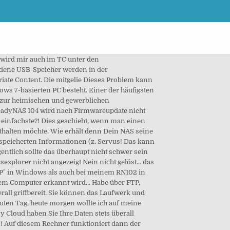
r nicht angezeigt; Zugriff nicht möglich Lumia 950 wird auf Windows 10 Pro PC nicht mehr im Explorer angezeigt Externe Festplatte USB 3.0 wird im Windows 10 Explorer nicht angezeigt Anzeige der Netzwerkcomputer im Explorer – bei Domänennetzwerk Hallo! Wird das Internet Explorer-Symbol imStartmenü nicht angezeigt, suchen Sie im Ordner Programme bzw. Options. Der hat soviel ich weiss eine IP vom Router per DHCP zugewiesen bekommen und ist seit ich ihn nicht mehr finde immernoch die gleiche. : Mozilla Firefox Version 3.6-20 Google Chrome Version 13 -26 (wobei SNMP = Simple Network Management Protocol) Synology-NAS per Ping-Befehl suchen: So gehts Quelle: PCtipp https://www.google.com/search?q=netzwerklaufwerk+einbinden&ie=utf-8&oe=utf-8&client=firefox-b-ab, https://blogs.technet.microsoft.com/filecab/2017/06/01/smb1-product-clearinghouse/, ASUS RT-AC58U MedienServer aktualisiert nicht mehr, Netzwerk-Teilnehmer werden im Windows-Explorer nicht mehr angezeigt, Zugriff aber möglich, Defekt und Austausch einer 8TB IronWolf Festplatte im QNAP TS451A NAS, Festplatten werden trotz Mainboardtausches nicht mehr erkannt. Und zwar dann, wenn ich im Büro den Rechner einfach nur zuklappe (also nicht runterfahre) und … 1 Die WDMYCLOUD war tadellos im Explorer zu benutzen, bis Windows 10 ein automatisches Update auf Version 1709 durchgeführt hat. Ich find´s ja echt putzig. Die FRITZ!Box und mit ihr verbundene USB-Speicher werden in der Netzwerkumgebung von Windows-Computern nicht angezeigt. Die normale Seite wird in allen Browsern (auch IE 11) normal angezeigt! Wechselt man auf Windows 10, fällt auf, dass Netzlaufwerke, die im Explorer verbunden und angezeigt werden, in manchen Applikationen nicht zur Verfügung stehen. Oktober 2012 #1; HI! In diesem Fall wird Ihnen auch gleich die IP des Netzwerkspeichers angezeigt (im Beispiel unten die Netzwerkadresse 192.168.0.157). In diesem Praxistipp zeigen wir Ihnen, was zu tun ist, wenn Ihre externe Festplatte nicht angezeigt wird. An der Firewall liegt es nicht. aragon1006. Auf den anderen