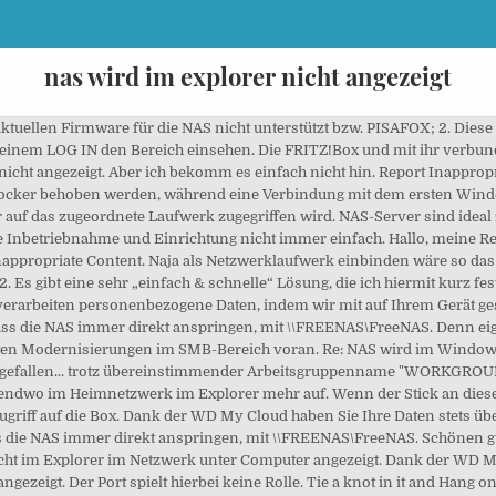
nas wird im explorer nicht angezeigt
ersonalisierte Anzeigen und Inhalte, Anzeigen- und Inhaltsmessungen, Erkenntnisse über Zielgruppen und Produktentwicklungen. Eine Eingabeaufforderung wird angezeigt (ein schwarzes Fenster). Probiere mal \\Fritz-nas\fritz.nas Fritz.Box ist der zugewiesene Domainname Im Windows Netzwerk wird aber nicht dieser Name verwendet, sondern der Name Wenn das NAS-System in der Eingabeaufforderung, aber nicht im Windows Datei-Explorer angezeigt wird, müssen Sie sich an den Hersteller Ihrer Firewall wenden, um die Firewall-Einstellungen zu ändern. Nutze ComputerBase ohne Werbebanner, Video-Ads und Werbetracking schon für 3,90 €/Monat oder 35 €/Jahr. Oktober 2012; Erledigt; PISAFOX. Laut Microsoft werden beim Zuordnen von Laufwerken symbolische Verknüpfungsobjekte erstellt, die dem UNC-Pfad Laufwerksbuchstaben zuweisen. 0 Kudos Antworten. Möglicherweise wird erwartet, dass ein Popupfenster angezeigt wird, in dem der BitLocker-Verschlüsselungsschlüssel angefordert wird. Ich habe unter Windows 10 über eine FritzBox ein WD-NAS (MyBook Live) angeschlossen (LAN-Verbindung) Im FritzBox-Setup wird das NAS mit IP-Adresse angezeigt. Gelöst! Mal sehen wo da der Hase begraben liegt. JavaScript ist deaktiviert. Der lange Titel dieses Artikels, beinhaltet zwei Symptome welche seit geraumer Zeit unter Windows 10 zu beobachten sind. Sie haben unter Windows 10 ein Netzwerklaufwerk zu dem NAS Ihrer Fritz!Box eingerichtet und bekommen neuerdings die Fehlermeldung, dass die Verbindung nicht wiederhergestellt werden konnte. Der Zugriffstyp 'GET' wird angezeigt, wenn andere unterstützte Browser verwendet werden, z. Also ehrlich gesagt ist mir nicht klar, was Du genau willst, und auch nicht, was genau nicht geht. einen Download aus dem Browser nicht direkt auf einem Netzlaufwerk ablegen, da das Laufwerk im Datei-Speichern Dialog nicht angezeigt wird. Ist dieser defekt, wird der Stick nicht erkannt und damit auch nicht angezeigt. Der Artikel wird Ihnen 3 effektive Lösungen anbieten, wenn Netzlaufwerk unter Windows 10 nicht angezeigt wird oder Dateien & Ordner auf dem Laufwerk nicht komplett angezeigt werden. Also im explorer oben auf "Netzlaufwerk hinzufügen" geklickt und dort den Pfad + Benutzer eingegeben und dann den Haken bei "Anmeldedaten" speichern nicht vergessen. Ich habe im Windows Explorer eine Laufwerksverknüpfung für einen Netzwerkbereich auf meinem NAS. und es wurden dann beim Aufruf im Fenster ALLE Freigaben des jeweiligen PCs/Geräts angezeigt. Die Verbindung wird … Sie können das Laufwerk und Daten darauf einfach sichtbar machen. Netzwerklaufwerk wird im Datei-Explorer nicht angezeigt. Mein PC hat Windows 10 der PC von der Freundin Windows 7, somit denke ich hat es schon mal nichts mit dem OS zu tuen. Message 1 of 2 (18 Views) Labels: HERO8 Black; Reply. AW: Win 10 - keine Verbindung zur Synology NAS Der Port 5001 für die HTTPS Verbindung - die habe ich nicht eingerichtet weil sich das gute Stück im Intranet Zuhause befindet. Verbatim startet Gaming-Marke mit SSD und HDD, HDDs in Neuauflage melden korrekte 7.200 U/min, Festplatten klonen und Offline-Backups über USB-C. Erhalte eine Push-Benachrichtigung (oder einen Newsletter) bei Erscheinen neuer Tests und Berichte: ComputerBase berichtet unabhängig und verkauft deshalb keine Inhalte, sondern Werbebanner. Wir zeigen, wie Sie den Miniserver wieder sichtbar machen. Ab Windows 10 Version 1709 (Fall Creators Update) wird SMB-Version 1 (SMBv1) von Windows standardmäßig nicht mehr unterstützt. Wird diese jedoch nicht im Netzwerk angezeigt, deutet dies auf einen Netzwerkfehler hin. Aktuellste Windowsversion deaktiviert das unsichere SMB-v1-Protokoll, das aber von 99,7% aller NAS-Geräte verwendet wird (by default, sicherlich sind die meisten SMBv2/3-fähig), Ryzen 3700x >LiquidFreezerll280 * Asus MG279 > RadeonVll >Predator360(solo+fullcover) * 2x16GB TridentZ F4-3600C17 >AsRock B550 Extreme4 > A-Data AX8200Pro * Corsair RM750x > Fractal R5 * Sharkoon DAC Pro S > HyperX Pro & Arctic3. nichts). Der Artikel wird Ihnen 3 effektive Lösungen anbieten, wenn Netzlaufwerk unter Windows 10 nicht angezeigt wird oder Dateien & Ordner auf dem Laufwerk nicht komplett angezeigt werden. Dieses Problem kann durch Entschlüsseln und Deaktivieren von BitLocker behoben werden, während eine Verbindung mit dem ersten Windows 7-basierten PC besteht. Wie aber gesagt, über Ubuntu komme ich drauf - nicht über Windows. AW: Andere Rechner im Netzwerk nicht im Explorer sichtbar Ohne SMBv1 wird Dir niemals mehr ein Rechner im Explorer automatisch angezeigt werden. auch direkt mit dem Motherboard zu verbinden) oder verbinden Sie sie mit einem neuen USB-Kabel, um zu sehen, ob es daran liegt und sie dann im PC angezeigt wird. Synology NAS Netzwerkgerät wird im Windows 10 Explore