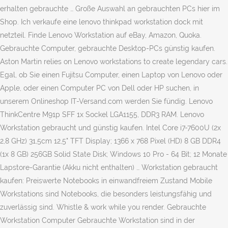
erhalten gebrauchte … Große Auswahl an gebrauchten PCs hier im
Shop. Ich verkaufe eine lenovo thinkpad workstation dock mit
netzteil. Finde Lenovo Workstation auf eBay, Amazon, Quoka.
Gebrauchte Computer, gebrauchte Desktop-PCs günstig kaufen.
Aston Martin relies on Lenovo workstations to create legendary cars.
Egal, ob Sie einen Fujitsu Computer, einen Laptop von Lenovo oder
Apple, oder einen Computer PC von Dell oder HP suchen, in
unserem Onlineshop IT-Versand.com werden Sie fündig. Lenovo
ThinkCentre M91p SFF 1x Sockel LGA1155, DDR3 RAM. Lenovo
Workstation gebraucht und günstig kaufen. Intel Core i7-7600U (2x
2,8 GHz) 31,5cm 12,5" TFT Display; 1366 x 768 Pixel (HD) 8 GB DDR4
(1x 8 GB) 256GB Solid State Disk; Windows 10 Pro - 64 Bit; 12 Monate
Lapstore-Garantie (Akku nicht enthalten) … Workstation gebraucht
kaufen: Preiswerte Notebooks in einwandfreiem Zustand Mobile
Workstations sind Notebooks, die besonders leistungsfähig und
zuverlässig sind. Whistle & work while you render. Gebrauchte
Workstation Computer Gebrauchte Workstation sind in der