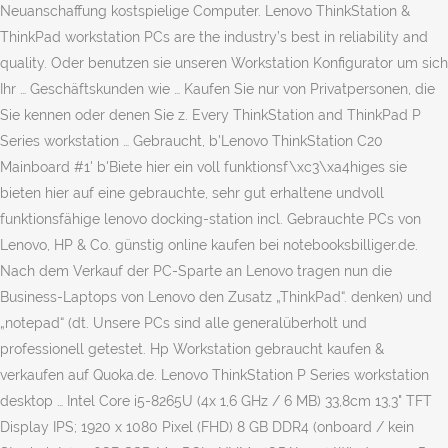
Neuanschaffung kostspielige Computer. Lenovo ThinkStation &
ThinkPad workstation PCs are the industry’s best in reliability and
quality. Oder benutzen sie unseren Workstation Konfigurator um sich
Ihr … Geschäftskunden wie … Kaufen Sie nur von Privatpersonen, die
Sie kennen oder denen Sie z. Every ThinkStation and ThinkPad P
Series workstation … Gebraucht, b'Lenovo ThinkStation C20
Mainboard #1' b'Biete hier ein voll funktionsf\xc3\xa4higes sie
bieten hier auf eine gebrauchte, sehr gut erhaltene undvoll
funktionsfähige lenovo docking-station incl. Gebrauchte PCs von
Lenovo, HP & Co. günstig online kaufen bei notebooksbilliger.de.
Nach dem Verkauf der PC-Sparte an Lenovo tragen nun die
Business-Laptops von Lenovo den Zusatz „ThinkPad“. denken) und
„notepad“ (dt. Unsere PCs sind alle generalüberholt und
professionell getestet. Hp Workstation gebraucht kaufen &
verkaufen auf Quoka.de. Lenovo ThinkStation P Series workstation
desktop … Intel Core i5-8265U (4x 1,6 GHz / 6 MB) 33,8cm 13,3" TFT
Display IPS; 1920 x 1080 Pixel (FHD) 8 GB DDR4 (onboard / kein