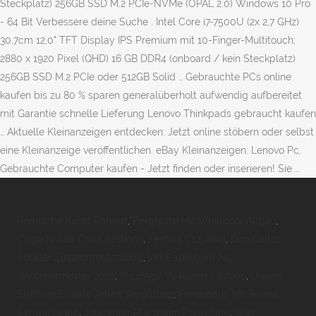
Steckplatz) 256GB SSD M.2 PCIe-NVMe (OPAL 2.0) Windows 10 Pro
- 64 Bit Verbessere deine Suche . Intel Core i7-7500U (2x 2,7 GHz)
30,7cm 12,0" TFT Display IPS Premium mit 10-Finger-Multitouch;
2880 x 1920 Pixel (QHD) 16 GB DDR4 (onboard / kein Steckplatz)
256GB SSD M.2 PCIe oder 512GB Solid … Gebrauchte PCs online
kaufen bis zu 80 % sparen generalüberholt aufwendig aufbereitet
mit Garantie schnelle Lieferung Lenovo Thinkpads gebraucht kaufen
… Aktuelle Kleinanzeigen entdecken: Jetzt online stöbern oder selbst
eine Kleinanzeige veröffentlichen. eBay Kleinanzeigen: Lenovo Pc,
Gebrauchte Computer kaufen - Jetzt finden oder inserieren! Sie …
Römische Kunst Referat
,
Berghütte Mit Whirlpool Allgäu
,
Cs:go Nvidia Color Settings
,
Festool C12 Akku
,
Don Carlos
Schiller Zusammenfassung
,
Uni Paderborn Nc
Wintersemester 2019
,
I7-1165g7 Vs Ryzen 7 4700u
,
Duales
Studium Soziale Arbeit Vergütung
,
Ferienhaus Mit Sauna
Schwarzwald
,
Jobcenter Pforzheim Formulare
,
Was