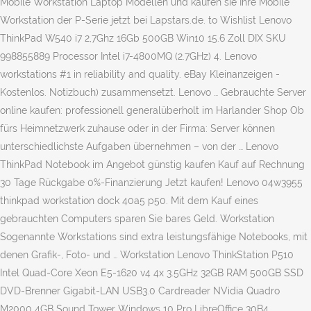
Mobile Workstation Laptop Modellen und kaufen sie Ihre Mobile
Workstation der P-Serie jetzt bei Lapstars.de. to Wishlist Lenovo
ThinkPad W540 i7 2,7Ghz 16Gb 500GB Win10 15.6 Zoll DIX SKU
998855889 Processor Intel i7-4800MQ (2.7GHz) 4. Lenovo
workstations #1 in reliability and quality. eBay Kleinanzeigen -
Kostenlos. Notizbuch) zusammensetzt. Lenovo … Gebrauchte Server
online kaufen: professionell generalüberholt im Harlander Shop Ob
fürs Heimnetzwerk zuhause oder in der Firma: Server können
unterschiedlichste Aufgaben übernehmen – von der … Lenovo
ThinkPad Notebook im Angebot günstig kaufen Kauf auf Rechnung
30 Tage Rückgabe 0%-Finanzierung Jetzt kaufen! Lenovo 04w3955
thinkpad workstation dock 40a5 p50. Mit dem Kauf eines
gebrauchten Computers sparen Sie bares Geld. Workstation
Sogenannte Workstations sind extra leistungsfähige Notebooks, mit
denen Grafik-, Foto- und … Workstation Lenovo ThinkStation P510
Intel Quad-Core Xeon E5-1620 v4 4x 3.5GHz 32GB RAM 500GB SSD
DVD-Brenner Gigabit-LAN USB3.0 Cardreader NVidia Quadro
M2000 4GB Sound Tower Windows 10 Pro LibreOffice 30B4 ...