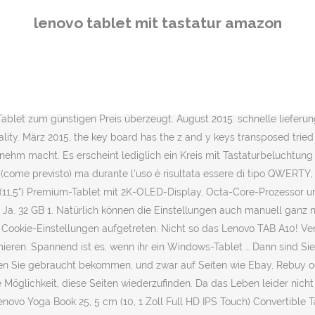
ab 29€. Rezension aus Deutschland vom 17. Ja. Free delivery and return on eligible orders. Wird das Tablet quer gehalten, wird die Darstellung des Bildschirms automatisch schärfer eingestellt und so für das Betrachten von Filmen und Videos optimiert. Die Tastatur dient gleichzeitig auch als eine Art Schutzabdeckung für das Display des Tablets. Geben Sie es weiter, tauschen Sie es ein, © 1998-2021, Amazon.com, Inc. oder Tochtergesellschaften, Überspringen und zu Haupt-Suchergebnisse gehen, Lieferung verfolgen oder Bestellung anzeigen, Recycling (einschließlich Entsorgung von Elektro- & Elektronikaltgeräten). Tablet 10 Zoll Android 9.0 Tablet PC Mit Tastatur 4G LTE SIM, 3 GB RAM + 32 GB ROM, Quad-Core-Prozessor, GMS-Zertifizierung, 8000 mAh, 1080p Full HD IPS-Display, WLAN / Bluetooth / GPS Windows Tablet, GOODTEL Tablet 10,1 Zoll Android 10.0 Quad Core, 4 GB RAM + 64 GB ROM, Dual Kamera Dual-SIM-Karte Doppellautsprecher WiFi | GPS | Typ-C | Bluetooth 4.0, Tablet mit Tastatur – Golden, Android 9.0 Tablet 10 INCH Quad-Core-Prozessor 4 GB RAM und 64 GB Tablet PC WiFi-Speicher GPS-Kamera und Zwei Kartensteckplätze （Black）, 25,00 € Coupon wird an der Kasse zugeordnet, Microsoft Surface Pro 7, 12,3 Zoll 2-in-1 Tablet (Intel Core i7, 16GB RAM, 1TB SSD, Win 10 Home) Platin Grau, Logitech SLIM FOLIO PRO mit Hintergrundbeleuchtung, Bluetooth-Tastatur-Case, für iPad Pro 12,9 Zoll (3. und 4. Stattdessen betrachtet unser System Faktoren wie die Aktualität einer Rezension und ob der Rezensent den Artikel bei Amazon gekauft hat. 10 Zoll 11. Lenovo IdeaPad Duet 3i (10,3 pollici, 1920 x 1200, Full HD, WideView, Touch) Tablet 2 in 1 (Intel Celeron N4020, 4 GB RAM, 64 GB eMMC, WLAN, grafica Intel UHD 600, Windows 10 Home), Tastiera tedesca: Amazon.it: Informatica Lenovo IdeaPad Duet 3i - Tablet 2 en 1 (10,3 pulgadas, 1920 x 1200, Full HD, WideView, Touch), color gris (teclado alemán): Amazon.es: Informática Antwort muss weniger als 100.000 Zeichen beinhalten. Buy Tablets mit Tastatur - Als Convertible oder mit abnehmbarer Tastatur at Computeruniverse. Lenovo Tablets mit Tastatur. YOTOPT Tablet 10 Zoll mit Tastatur und Maus, Android 9.0, 4G Dual SIM, 64GB, 4GB RAM, Wi-Fi/Bluet… Prime-Mitglieder genießen Zugang zu schnellem und kostenlosem Versand, tausenden Filmen und Serienepisoden mit Prime Video und vielen weiteren exklusiven Vorteilen. Das einteilige Gehäuse besteht aus einer Aluminiumlegierung und zeigt sich sowohl stylisch, als auch robust. Sie sind so platziert, dass sie nach vorne weisen, was den Klang entscheidend verbessert. Diese Anzeige wird Ihnen aufgrund der Relevanz des Produkts für Ihre Suchanfrage angezeigt. Allerdings können Sie sich auch eine passende Tastatur nachkaufen, da die meisten Lenovo Tablets über ein passendes Produkt verfügen. Listenansicht. Free Shipping & returns online or call 01256 741677. Außerdem analysiert es Rezensionen, um die Vertrauenswürdigkeit zu überprüfen. Sowohl das Tablet als auch das Tablet inkl. Bitte stellen Sie sicher, dass Sie eine korrekte Frage eingegeben haben. 99 $149.99 $149.99 Account & Lists Account Returns & Orders. Schnelle Reaktion und einfache Bedienung. You can choose from Android tablets, Windows tablet and Chrome tablets for family entertainment, business and for the classroom. Wiederholen Sie Ihre Suche später noch einmal. Denn mit Lenovo SYNCit sichern Sie alle Kontakte, SMS und Anrufe
lenovo tablet mit tastatur amazon