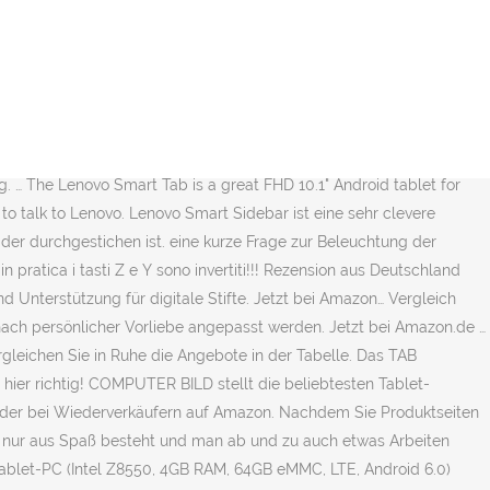
rlisten in der Cloud. Mit der ansteckbaren Tastatur … 1-16 von mehr als 3.000 Ergebnissen oder Vorschlägen für, Für alle Kunden mit Bestellungen über 29 € und Versand durch Amazon, Tablet mit drahtloser Kommunikationstechnologie, Das neue Tab S7: Arbeiten & Entertainment vereint, Samsung Galaxy Tab S7, Android Tablet mit Stift, 4G, WiFi, 3 Kameras, großer 8.000 mAh Akku, 11,0 Zoll LTPS Display, 128 GB/6 GB RAM, Tablet in schwarz, Samsung Galaxy Tab S7, Android Tablet mit Stift, 4G, WiFi, 3 Kameras, großer 8.000 mAh Akku, 11,0 Zoll LTPS Display, 128 GB/6 GB RAM, Tablet in bronze, Samsung Galaxy Tab S7+, Android Tablet mit Stift, WiFi, 3 Kameras, großer 10.090 mAh Akku, 12,4 Zoll Super AMOLED Display, 256 GB/8 GB RAM, Tablet in silber. Entdecken Sie jetzt alle Amazon Prime-Vorteile. Bitte beachten: QWERTY Tastatur; Geeignet für Bluetooth 3.0 an Ihrem Smartphone oder Tablet; Kann 80 Stunden ohne Aufladen genutzt werden; Bietet eine Stand-by-Dauer von 90 Tagen; Dank zwei Scharnieren einfach zu öffnen und zu schließen; Mit mehreren Tastenkürzeln ausgestattet; Aufladen über Micro-USB-zu-USB-Kabel geliefert Ottimo prodotto e molto veloce. Die beiden nach vorne gerichteten Lautsprecher mit Dolby Audio-Klangoptimierung bieten einen exzellenten akustischen Rahmen und die Quad-Core Prozessoren und lange Akkulaufzeit sorgen dafür, dass nie die Puste aussgeht. Wählen Sie eine Sprache für Ihren Einkauf. La tastiera è più che utile. 4 GB 5. Platz #2 Amazon Fire Tablet 7 mit Alexa Hands-free (2019) 64,99 € Platz #3 HUAWEI MatePad T 8 WiFi 2GB+16GB Deepsea Blue. Erfüllt somit gut seinen Zweck. Februar 2015. Das Lenovo TAB A10 wird einer ganzen Reihe von praktischen Apps ausgeliefert. Lenovo Tablets mit Tastatur (14)* Filter Filtern. Das Lenovo A10-70 liegt im mittleren Preissegment und arbeitet sehr zuverlässig. So macht ein Tablet einfach Spaß! November 2014. Lenovo Tab P11 Pro 29,21 cm (11,5 Zoll, 2560x1600, WQXGA, OLED, WideView, Touch) Tablet-PC (Qualcomm Snapdragon 730G, 6GB RAM, 128GB eMCP, Wi-Fi, Android 10) grau, Lenovo TAB M10 Tablet, Display 10.1" HD, Prozessor Qualcomm Snapdragon 429, 32GB erweiterbar auf bis zu 128GB, 2GB RAM, WiFi, Android Oreo, Weiß (Polarweiß). Ihre zuletzt angesehenen Artikel und besonderen Empfehlungen. Der aktuelle Tablet mit Tastatur Test bzw. Generation - 2020/2019), Soft T... Fintie Tastatur Hülle für Huawei MediaPad M3 Lite 10 - Ultradünn leicht Schutzhülle... EasyAcc Kompatibel mit Samsung Galaxy Tab A7 10.4 2020 Hülle mit Panzerglas -Ultra ... Fintie Hülle für Lenovo Yoga Smart Tab - Slim Fit Folio Kunstleder Schutzhülle Tasc... ELTD Tastatur für Lenovo Tab M10 HD (2nd Gen) 2020 (Deutsches QWERTZ),Ständer PU Hü... Lenovo TAB A10 - mit abnehmbarer Tastatur das Beste aus zwei Welten, Praktisch zum Schreiben - die abnehmbare Tastatur, Quad Core Prozessoren für starke Leistung, Das Lenovo TAB A10 ist nur 8,9 mm schlank. 2-in-1 Tablet + Smart Dock with Alexa Built-in The Lenovo Smart Tab is a great Android tablet that becomes a Smart Screen with Alexa built-in. Unsere Smart Tablets sind mit Google Assistant oder Amazon Alexa kompatibel. Spannend ist, dass der aktive Stylus und die Tastatur im Lieferumfang enthalten sind. Eine Person fa