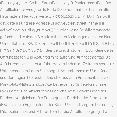
(Bezirk 3) 45 2 Mi Gelber Sack (Bezirk 7) 3 Fr Papiertonne (Bez. Der
Abfallkalender wird jeweils Ende Dezember mit der Post an alle
Haushalte in Neu-Ulm verteilt. - 05.06.2020 … Di Mi Do Fr Sa So {{
day.date }} Für diese Adresse „{{ activeStreet.street_name }} {{
activeStreet.building_number }}“ wurden keine Behälterstandorte
gefunden. Hier finden Sie alle aktuellen Meldungen aus dem Neu-
Ulmer Rathaus. KW Di 5 Fr 5 Mo 6 Do 6 R Fr 6 Mo 6 Mi 6 Sa 6 B Di 7
Fr 7 Sa 7 Di 7 Do 7 So 7 24. Bearbeitungshistorie . #EBU: Geänderte
Öffnungszeiten und Abfuhrtermine aufgrund #Pfingstmontag Die
Abfuhrtermine in allen Abfuhrbezirken finden im Zeitraum vom 01. 1
Unternehmen mit dem Suchbegriff Abfuhrtermine in Ulm (Donau)
und der Region Die besten Anbieter aus dem Branchenbuch von
Marktplatz-Mittelstand.de Alle Betriebe mit ☏ Telefonnummer
Faxnummer und Anschrift des Betriebs Jetzt Bewertungen der
Betriebe vergleichen! Die Entsorgungs-Betriebe der Stadt Ulm
(EBU) sind ein Eigenbetrieb der Stadt Ulm und sorgt mit seinen 250
Mitarbeiterinnen und Mitarbeitern für die Abfallentsorgung, die