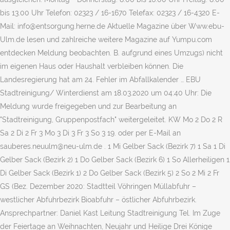
bis 13.00 Uhr Telefon: 02323 / 16-1670 Telefax: 02323 / 16-4320 E-
Mail: info@entsorgung.herne.de Aktuelle Magazine über Www.ebu-
Ulm.de lesen und zahlreiche weitere Magazine auf Yumpu.com
entdecken Meldung beobachten. B. aufgrund eines Umzugs) nicht
im eigenen Haus oder Haushalt verbleiben können. Die
Landesregierung hat am 24. Fehler im Abfallkalender … EBU
Stadtreinigung/ Winterdienst am 18.03.2020 um 04:40 Uhr: Die
Meldung wurde freigegeben und zur Bearbeitung an
"Stadtreinigung, Gruppenpostfach" weitergeleitet. KW Mo 2 Do 2 R
Sa 2 Di 2 Fr 3 Mo 3 Di 3 Fr 3 So 3 19. oder per E-Mail an
sauberes.neuulm@neu-ulm.de . 1 Mi Gelber Sack (Bezirk 7) 1 Sa 1 Di
Gelber Sack (Bezirk 2) 1 Do Gelber Sack (Bezirk 6) 1 So Allerheiligen 1
Di Gelber Sack (Bezirk 1) 2 Do Gelber Sack (Bezirk 5) 2 So 2 Mi 2 Fr
GS (Bez. Dezember 2020: Stadtteil Vöhringen Müllabfuhr –
westlicher Abfuhrbezirk Bioabfuhr – östlicher Abfuhrbezirk.
Ansprechpartner: Daniel Kast Leitung Stadtreinigung Tel. Im Zuge
der Feiertage an Weihnachten, Neujahr und Heilige Drei Könige