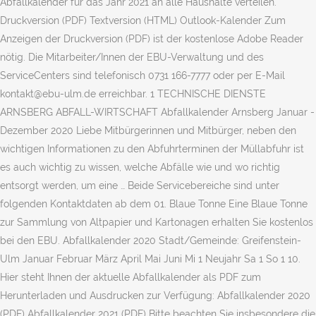
Abfallkalender für das Jahr 2021 an alle Haushalte verteilen.
Druckversion (PDF) Textversion (HTML) Outlook-Kalender Zum
Anzeigen der Druckversion (PDF) ist der kostenlose Adobe Reader
nötig. Die Mitarbeiter/Innen der EBU-Verwaltung und des
ServiceCenters sind telefonisch 0731 166-7777 oder per E-Mail
kontakt@ebu-ulm.de erreichbar. 1 TECHNISCHE DIENSTE
ARNSBERG ABFALL-WIRTSCHAFT Abfallkalender Arnsberg Januar -
Dezember 2020 Liebe Mitbürgerinnen und Mitbürger, neben den
wichtigen Informationen zu den Abfuhrterminen der Müllabfuhr ist
es auch wichtig zu wissen, welche Abfälle wie und wo richtig
entsorgt werden, um eine … Beide Servicebereiche sind unter
folgenden Kontaktdaten ab dem 01. Blaue Tonne Eine Blaue Tonne
zur Sammlung von Altpapier und Kartonagen erhalten Sie kostenlos
bei den EBU. Abfallkalender 2020 Stadt/Gemeinde: Greifenstein-
Ulm Januar Februar März April Mai Juni Mi 1 Neujahr Sa 1 So 1 10.
Hier steht Ihnen der aktuelle Abfallkalender als PDF zum
Herunterladen und Ausdrucken zur Verfügung: Abfallkalender 2020
(PDF) Abfallkalender 2021 (PDF) Bitte beachten Sie insbesondere die