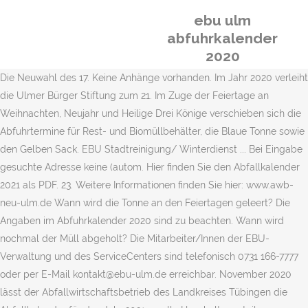
ebu ulm
abfuhrkalender
2020
Die Neuwahl des 17. Keine Anhänge vorhanden. Im Jahr 2020 verleiht
die Ulmer Bürger Stiftung zum 21. Im Zuge der Feiertage an
Weihnachten, Neujahr und Heilige Drei Könige verschieben sich die
Abfuhrtermine für Rest- und Biomüllbehälter, die Blaue Tonne sowie
den Gelben Sack. EBU Stadtreinigung/ Winterdienst ... Bei Eingabe
gesuchte Adresse keine (autom. Hier finden Sie den Abfallkalender
2021 als PDF. 23. Weitere Informationen finden Sie hier: www.awb-
neu-ulm.de Wann wird die Tonne an den Feiertagen geleert? Die
Angaben im Abfuhrkalender 2020 sind zu beachten. Wann wird
nochmal der Müll abgeholt? Die Mitarbeiter/Innen der EBU-
Verwaltung und des ServiceCenters sind telefonisch 0731 166-7777
oder per E-Mail kontakt@ebu-ulm.de erreichbar. November 2020
lässt der Abfallwirtschaftsbetrieb des Landkreises Tübingen die