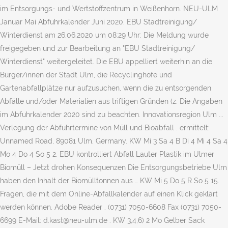
im Entsorgungs- und Wertstoffzentrum in Weißenhorn. NEU-ULM
Januar Mai Abfuhrkalender Juni 2020. EBU Stadtreinigung/
Winterdienst am 26.06.2020 um 08:29 Uhr: Die Meldung wurde
freigegeben und zur Bearbeitung an "EBU Stadtreinigung/
Winterdienst" weitergeleitet. Die EBU appelliert weiterhin an die
Bürger/innen der Stadt Ulm, die Recyclinghöfe und
Gartenabfallplätze nur aufzusuchen, wenn die zu entsorgenden
Abfälle und/oder Materialien aus triftigen Gründen (z. Die Angaben
im Abfuhrkalender 2020 sind zu beachten. Innovationsregion Ulm ...
Verlegung der Abfuhrtermine von Müll und Bioabfall . ermittelt:
Unnamed Road, 89081 Ulm, Germany. KW Mi 3 Sa 4 B Di 4 Mi 4 Sa 4
Mo 4 Do 4 So 5 2. EBU kontrolliert Abfall Lauter Plastik im Ulmer
Biomüll – Jetzt drohen Konsequenzen Die Entsorgungsbetriebe Ulm
haben den Inhalt der Biomülltonnen aus … KW Mi 5 Do 5 R So 5 15.
Fragen, die mit dem Online-Abfallkalender auf einen Klick geklärt
werden können. Adobe Reader . (0731) 7050-6608 Fax (0731) 7050-
6699 E-Mail: d.kast@neu-ulm.de . KW 3,4,6) 2 Mo Gelber Sack