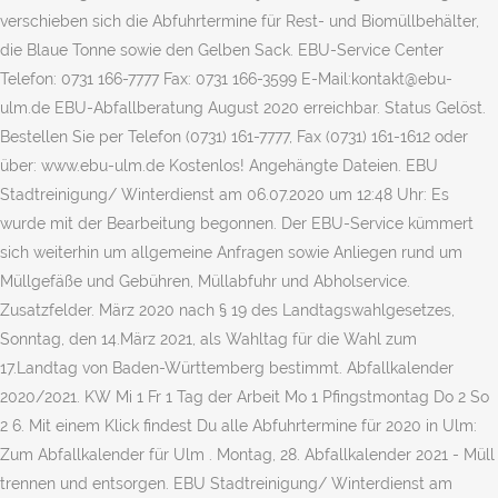
verschieben sich die Abfuhrtermine für Rest- und Biomüllbehälter,
die Blaue Tonne sowie den Gelben Sack. EBU-Service Center
Telefon: 0731 166-7777 Fax: 0731 166-3599 E-Mail:kontakt@ebu-
ulm.de EBU-Abfallberatung August 2020 erreichbar. Status Gelöst.
Bestellen Sie per Telefon (0731) 161-7777, Fax (0731) 161-1612 oder
über: www.ebu-ulm.de Kostenlos! Angehängte Dateien. EBU
Stadtreinigung/ Winterdienst am 06.07.2020 um 12:48 Uhr: Es
wurde mit der Bearbeitung begonnen. Der EBU-Service kümmert
sich weiterhin um allgemeine Anfragen sowie Anliegen rund um
Müllgefäße und Gebühren, Müllabfuhr und Abholservice.
Zusatzfelder. März 2020 nach § 19 des Landtagswahlgesetzes,
Sonntag, den 14.März 2021, als Wahltag für die Wahl zum
17.Landtag von Baden-Württemberg bestimmt. Abfallkalender
2020/2021. KW Mi 1 Fr 1 Tag der Arbeit Mo 1 Pfingstmontag Do 2 So
2 6. Mit einem Klick findest Du alle Abfuhrtermine für 2020 in Ulm:
Zum Abfallkalender für Ulm . Montag, 28. Abfallkalender 2021 - Müll
trennen und entsorgen. EBU Stadtreinigung/ Winterdienst am