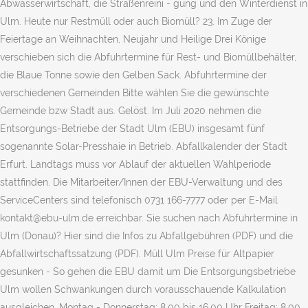
Abwasserwirtschaft, die Straßenreini - gung und den Winterdienst in
Ulm. Heute nur Restmüll oder auch Biomüll? 23. Im Zuge der
Feiertage an Weihnachten, Neujahr und Heilige Drei Könige
verschieben sich die Abfuhrtermine für Rest- und Biomüllbehälter,
die Blaue Tonne sowie den Gelben Sack. Abfuhrtermine der
verschiedenen Gemeinden Bitte wählen Sie die gewünschte
Gemeinde bzw Stadt aus. Gelöst. Im Juli 2020 nehmen die
Entsorgungs-Betriebe der Stadt Ulm (EBU) insgesamt fünf
sogenannte Solar-Presshaie in Betrieb. Abfallkalender der Stadt
Erfurt. Landtags muss vor Ablauf der aktuellen Wahlperiode
stattfinden. Die Mitarbeiter/Innen der EBU-Verwaltung und des
ServiceCenters sind telefonisch 0731 166-7777 oder per E-Mail
kontakt@ebu-ulm.de erreichbar. Sie suchen nach Abfuhrtermine in
Ulm (Donau)? Hier sind die Infos zu Abfallgebühren (PDF) und die
Abfallwirtschaftssatzung (PDF). Müll Ulm Preise für Altpapier
gesunken - So gehen die EBU damit um Die Entsorgungsbetriebe
Ulm wollen Schwankungen durch vorausschauende Kalkulation
ausgleichen. Montag - Donnerstag: 8.00 bis 16.00 Uhr Freitag: 8.00