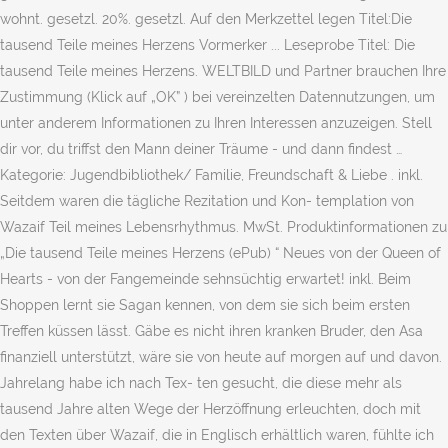
wohnt. gesetzl. 20%. gesetzl. Auf den Merkzettel legen Titel:Die
tausend Teile meines Herzens Vormerker ... Leseprobe Titel: Die
tausend Teile meines Herzens. WELTBILD und Partner brauchen Ihre
Zustimmung (Klick auf „OK” ) bei vereinzelten Datennutzungen, um
unter anderem Informationen zu Ihren Interessen anzuzeigen. Stell
dir vor, du triffst den Mann deiner Träume - und dann findest …
Kategorie: Jugendbibliothek/ Familie, Freundschaft & Liebe . inkl.
Seitdem waren die tägliche Rezitation und Kon- templation von
Wazaif Teil meines Lebensrhythmus. MwSt. Produktinformationen zu
„Die tausend Teile meines Herzens (ePub) “ Neues von der Queen of
Hearts - von der Fangemeinde sehnsüchtig erwartet! inkl. Beim
Shoppen lernt sie Sagan kennen, von dem sie sich beim ersten
Treffen küssen lässt. Gäbe es nicht ihren kranken Bruder, den Asa
finanziell unterstützt, wäre sie von heute auf morgen auf und davon.
Jahrelang habe ich nach Tex- ten gesucht, die diese mehr als
tausend Jahre alten Wege der Herzöffnung erleuchten, doch mit
den Texten über Wazaif, die in Englisch erhältlich waren, fühlte ich