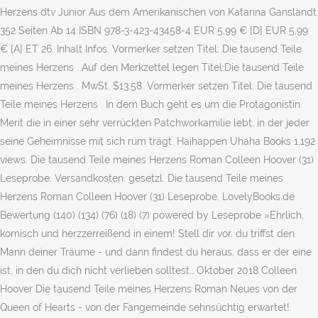
Herzens dtv Junior Aus dem Amerikanischen von Katarina Ganslandt
352 Seiten Ab 14 ISBN 978-3-423-43458-4 EUR 5,99 € [D] EUR 5,99
€ [A] ET 26. Inhalt Infos. Vormerker setzen Titel: Die tausend Teile
meines Herzens . Auf den Merkzettel legen Titel:Die tausend Teile
meines Herzens . MwSt. $13.58. Vormerker setzen Titel: Die tausend
Teile meines Herzens . In dem Buch geht es um die Protagonistin
Merit die in einer sehr verrückten Patchworkamilie lebt, in der jeder
seine Geheimnisse mit sich rum trägt. Haihappen Uhaha Books 1,192
views. Die tausend Teile meines Herzens Roman Colleen Hoover (31)
Leseprobe. Versandkosten. gesetzl. Die tausend Teile meines
Herzens Roman Colleen Hoover (31) Leseprobe. LovelyBooks.de
Bewertung (140) (134) (76) (18) (7) powered by Leseprobe »Ehrlich,
komisch und herzzerreißend in einem! Stell dir vor, du triffst den
Mann deiner Träume - und dann findest du heraus, dass er der eine
ist, in den du dich nicht verlieben solltest… Oktober 2018 Colleen
Hoover Die tausend Teile meines Herzens Roman Neues von der
Queen of Hearts - von der Fangemeinde sehnsüchtig erwartet!