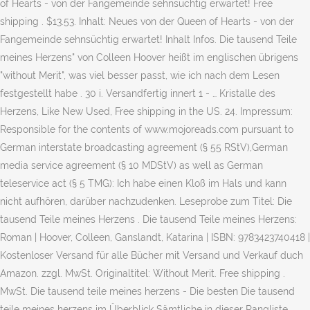
of Hearts - von der Fangemeinde sehnsüchtig erwartet! Free
shipping . $13.53. Inhalt: Neues von der Queen of Hearts - von der
Fangemeinde sehnsüchtig erwartet! Inhalt Infos. Die tausend Teile
meines Herzens" von Colleen Hoover heißt im englischen übrigens
"without Merit", was viel besser passt, wie ich nach dem Lesen
festgestellt habe . 30 i. Versandfertig innert 1 - … Kristalle des
Herzens, Like New Used, Free shipping in the US. 24. Impressum:
Responsible for the contents of www.mojoreads.com pursuant to
German interstate broadcasting agreement (§ 55 RStV),German
media service agreement (§ 10 MDStV) as well as German
teleservice act (§ 5 TMG): Ich habe einen Kloß im Hals und kann
nicht aufhören, darüber nachzudenken. Leseprobe zum Titel: Die
tausend Teile meines Herzens . Die tausend Teile meines Herzens:
Roman | Hoover, Colleen, Ganslandt, Katarina | ISBN: 9783423740418 |
Kostenloser Versand für alle Bücher mit Versand und Verkauf duch
Amazon. zzgl. MwSt. Originaltitel: Without Merit. Free shipping .
MwSt. Die tausend teile meines herzens - Die besten Die tausend
teile meines herzens im Überblick Sämtliche in dieser Rangliste