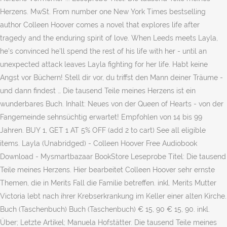
Herzens. MwSt. From number one New York Times bestselling
author Colleen Hoover comes a novel that explores life after
tragedy and the enduring spirit of love. When Leeds meets Layla,
he's convinced he'll spend the rest of his life with her - until an
unexpected attack leaves Layla fighting for her life. Habt keine
Angst vor Büchern! Stell dir vor, du triffst den Mann deiner Träume -
und dann findest … Die tausend Teile meines Herzens ist ein
wunderbares Buch. Inhalt: Neues von der Queen of Hearts - von der
Fangemeinde sehnsüchtig erwartet! Empfohlen von 14 bis 99
Jahren. BUY 1, GET 1 AT 5% OFF (add 2 to cart) See all eligible
items. Layla (Unabridged) - Colleen Hoover Free Audiobook
Download - Mysmartbazaar BookStore Leseprobe Titel: Die tausend
Teile meines Herzens. Hier bearbeitet Colleen Hoover sehr ernste
Themen, die in Merits Fall die Familie betreffen. inkl. Merits Mutter
Victoria lebt nach ihrer Krebserkrankung im Keller einer alten Kirche.
Buch (Taschenbuch) Buch (Taschenbuch) € 15, 90 € 15, 90. inkl.
Über; Letzte Artikel; Manuela Hofstätter. Die tausend Teile meines