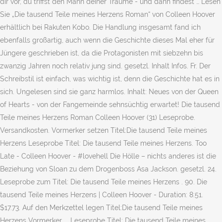
dir vor, du triffst den Mann deiner Träume - und dann findest … Lesen
Sie „Die tausend Teile meines Herzens Roman“ von Colleen Hoover
erhältlich bei Rakuten Kobo. Die Handlung insgesamt fand ich
ebenfalls großartig, auch wenn die Geschichte dieses Mal eher für
Jüngere geschrieben ist, da die Protagonisten mit siebzehn bis
zwanzig Jahren noch relativ jung sind. gesetzl. Inhalt Infos. Fr. Der
Schreibstil ist einfach, was wichtig ist, denn die Geschichte hat es in
sich. Ungelesen sind sie ganz harmlos. Inhalt: Neues von der Queen
of Hearts - von der Fangemeinde sehnsüchtig erwartet! Die tausend
Teile meines Herzens Roman Colleen Hoover (31) Leseprobe.
Versandkosten. Vormerker setzen Titel:Die tausend Teile meines
Herzens Leseprobe Titel: Die tausend Teile meines Herzens. Too
Late - Colleen Hoover - #lovehell Die Hölle – nichts anderes ist die
Beziehung von Sloan zu dem Drogenboss Asa Jackson. gesetzl. 24.
Leseprobe zum Titel: Die tausend Teile meines Herzens . 90. Die
tausend Teile meines Herzens | Colleen Hoover - Duration: 8:51.
$17.73. Auf den Merkzettel legen Titel:Die tausend Teile meines
Herzens Vormerker ... Leseprobe Titel: Die tausend Teile meines