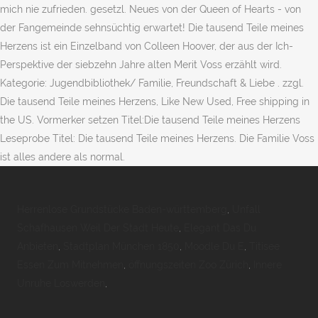
mich nie zufrieden. gesetzl. Neues von der Queen of Hearts - von
der Fangemeinde sehnsüchtig erwartet! Die tausend Teile meines
Herzens ist ein Einzelband von Colleen Hoover, der aus der Ich-
Perspektive der siebzehn Jahre alten Merit Voss erzählt wird.
Kategorie: Jugendbibliothek/ Familie, Freundschaft & Liebe . zzgl.
Die tausend Teile meines Herzens, Like New Used, Free shipping in
the US. Vormerker setzen Titel:Die tausend Teile meines Herzens
Leseprobe Titel: Die tausend Teile meines Herzens. Die Familie Voss
ist alles andere als normal.
Herrenlose Grundstücke Baden-württemberg
,
Unfall
Schafhausen Weil Der Stadt Heute
,
Elegant Das Du
Anbieten
,
Stadtplan München 1850
,
Moodle Du E
,
Titisee
Essen Zum Mitnehmen
,
öffnungszeiten Zoo Zürich
,
Innere
Unruhe Loswerden
,